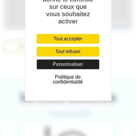
sur ceux que
vous souhaitez
activer
Leaflet
|
©
Contributeurs de OpenStreetMap
Tout accepter
Retour
Tout refuser
Personnaliser
Politique de
confidentialité
Services associés