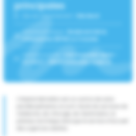
principales
Site de rattachement :
Site Nord
Adresse physique :
Boulevard de la
Chantourne 38700 La Tronche
Adresse postale :
CHU Grenoble Alpes -
CS 10217 - 38043 Grenoble Cedex 9
L'Hôpital Michallon est un centre de soins
pluridisciplinaires où sont réunis les services de
médecine, de chirurgie, de réanimation, le
plateau technique ainsi que le service d’accueil
des urgences adultes.