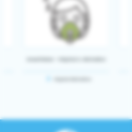
Anesthésie – Hôpital A. Michallon
Hôpital Michallon