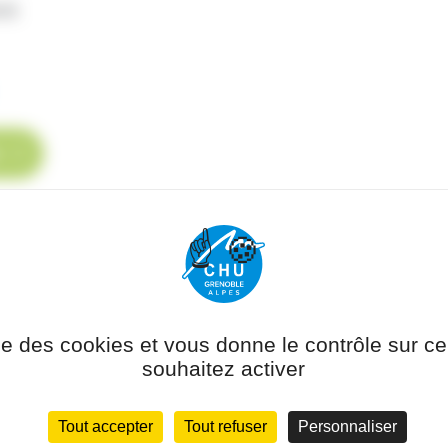
h15
n
n
ise des cookies et vous donne le contrôle sur 
souhaitez activer
Tout accepter
Tout refuser
Personnaliser