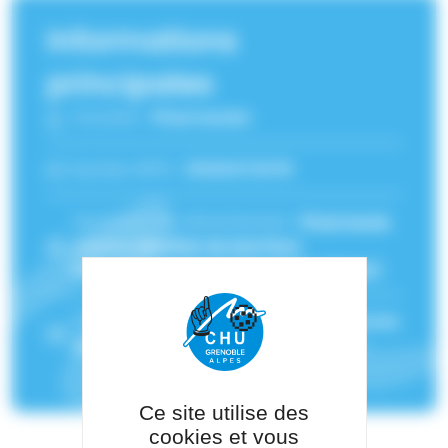
Informations
principales
Fonction :
Pharmacien
Numéro RPPS :
10100473478
Service(s) de rattachement :
Pharmacie
,
Centre labellisé de Nutrition
Parentérale à Domicile Adulte (NPAD)
Pôle de rattachement :
Pôle de Médecine
des Spécialités
Ce site utilise des
cookies et vous