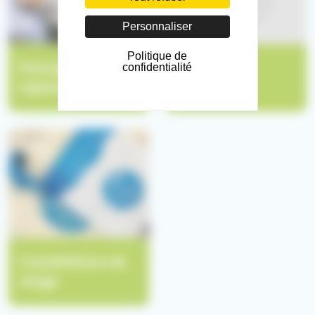
Personnaliser
Politique de
Pourquoi nous
Nos offres
confidentialité
rejoindre ?
d'emploi
Candidature de
stage