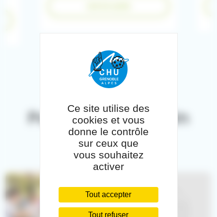
Lire la suite
Ce site utilise des
Pour aller plus loin
cookies et vous
donne le contrôle
sur ceux que
vous souhaitez
activer
Tout accepter
Tout refuser