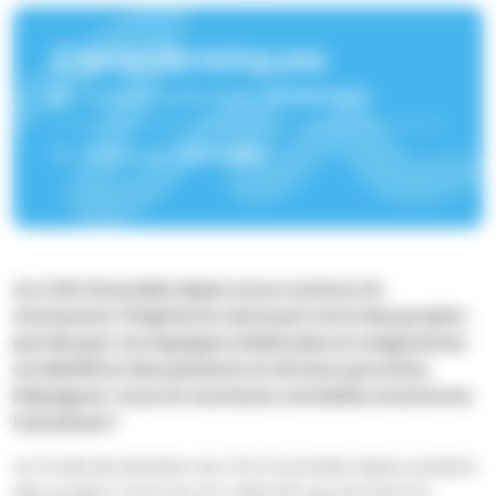
Caractéristiques
Date de publication :
16/05/2023
Catégorie :
Actualité
Au CHU Grenoble Alpes nous voulons ré-
enchanter l'hôpital en donnant vie à des projets
portés par nos équipes médicales et soignantes
au bénéfice des patients et de leurs proches.
Rejoignez-nous et soutenez ces belles aventures
humaines !
Le Fonds de dotation du CHU Grenoble Alpes soutient
des projets concrets et collectifs qui donnent la