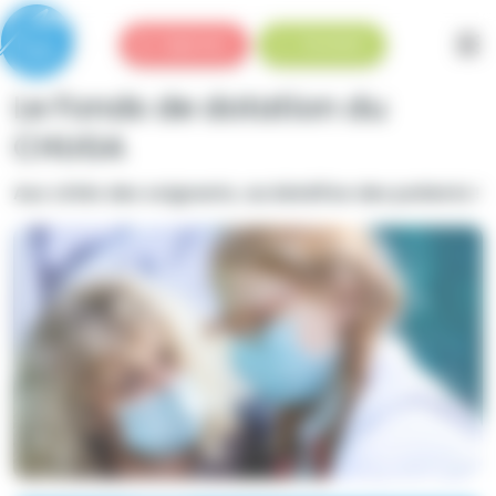
Panneau de gestion des cookies
Urgences
Standard
Le Fonds de dotation du
CHUGA
Aux côtés des soignants, au bénéfice des patients !