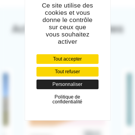
Ce site utilise des
cookies et vous
donne le contrôle
Actualités associées
sur ceux que
vous souhaitez
activer
Tout accepter
Tout refuser
Personnaliser
Politique de
confidentialité
22
IL
JUIN