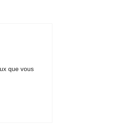
ceux que vous