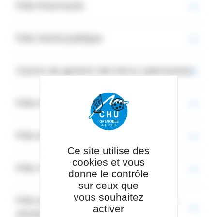
Pôle Pharmacie
Pôle Santé publique
Centre de gestion des blocs opératoires
Pôle Humain en mouvement
Pôle des chirurgies de Michallon
Ce site utilise des
cookies et vous
Pôle Cancer et Maladies du sang
donne le contrôle
sur ceux que
vous souhaitez
Pôle de Médecine de la reproduction,
activer
obstétrique et gynécologie