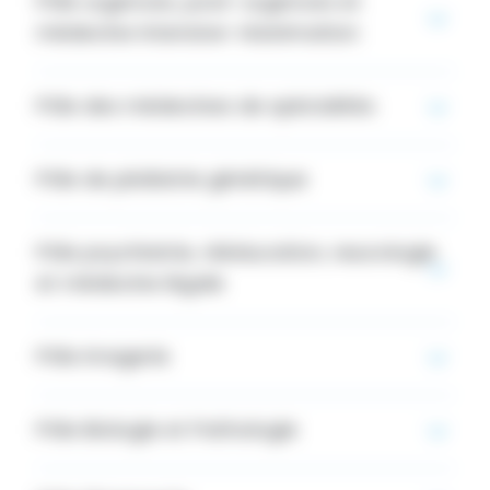
Pôle urgences, post-urgences et
médecine intensive-réanimation
Pôle des médecines de spécialités
Pôle de pédiatrie génétique
Pôle psychiatrie, rééducation, neurologie
et médecine légale
Pôle Imagerie
Pôle Biologie et Pathologie