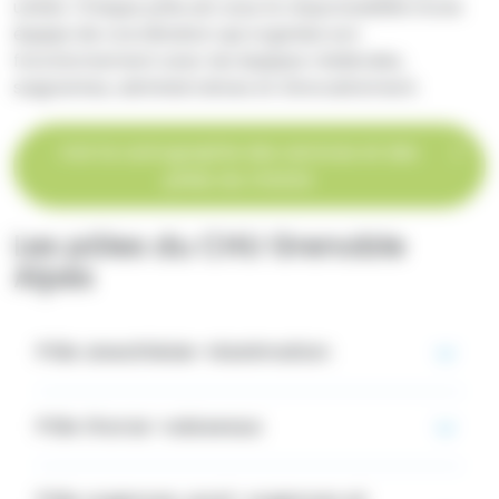
unités. Chaque pôle est sous la responsabilité d’une
équipe de coordination qui organise son
fonctionnement avec les équipes médicales,
soignantes, administratives et d'encadrement.
Voir la cartographie des services et des
pôles du CHUGA
Les pôles du CHU Grenoble
Alpes
Pôle anesthésie-réanimation
Pôle thorax-vaisseaux