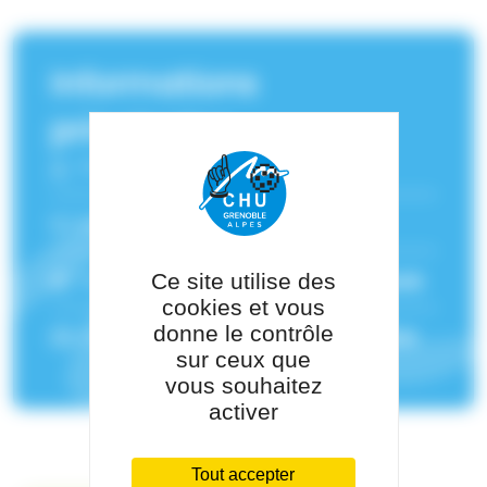
Informations
principales
Fonction :
Pharmacien
Numéro RPPS :
10001795169
Service(s) de rattachement :
Pharmacie
Ce site utilise des
cookies et vous
donne le contrôle
Pôle de rattachement :
Pôle Pharmacie
sur ceux que
vous souhaitez
activer
Tout accepter