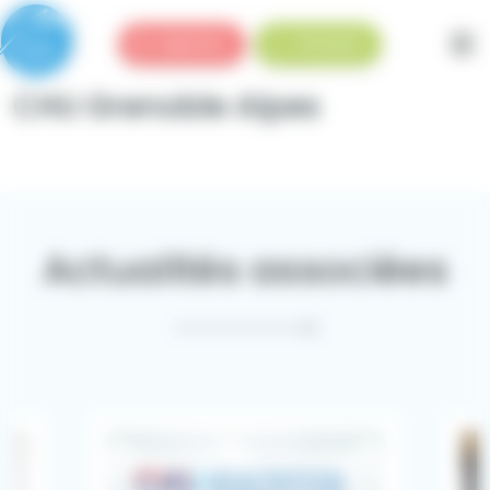
Panneau de gestion des cookies
Urgences
Standard
CHU Grenoble Alpes
Actualités associées