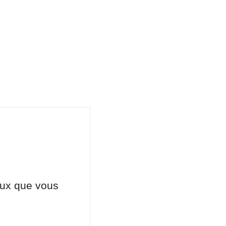
ceux que vous