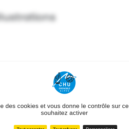
llustrations
 marquée par un anticorps spécifique.
ise des cookies et vous donne le contrôle sur 
souhaitez activer