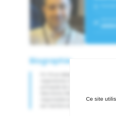
Fonctio
Service
adulte
Biographie
PU-PH en Médecine d'Urgence, Le Pr 
respiratoires chroniques et particul
principale de recherche en tant que
laboratoire INSERM HP2. Il est Coor
Ce site util
responsable du DU d'échographie d'ur
est membre de la Société Française 