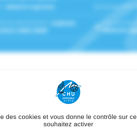
n :
Médecin Urgentiste
Numéro RPPS 
(s) de rattachement :
Urgences
Pôle de ratta
s Nord
,
SAMU-SMUR
Médecine Aig
VIGLINO a axé son cursus de recherche sur la thématiqu
ièrement la BPCO, dont deux années passées à l'IUCPQ (Ca
 responsable des équipe de recherche clinique des Urgen
donnateur du Diplôme d'études spécialisées (DES) de Méde
ise des cookies et vous donne le contrôle sur 
gence. Son activité clinique est mixte : Urgences Adulte
souhaitez activer
de Médecine d'Urgence et du réseau Urg'ARA.