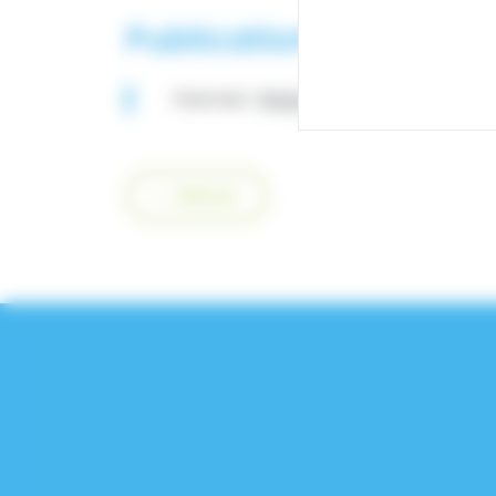
Publications scientifi
Pubmed :
https://pubmed.ncbi.nlm.n
Retour