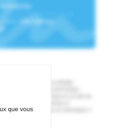
:
10100464766
chement :
Pôle Urgences
üe
e des exacerbations des maladies
nada). Il poursuit cette thématique
ces au CHU Grenoble-Alpes et au sein du
cine d'Urgence de Grenoble, et
ceux que vous
s, SAMU-SMUR, et secours en Montagne. Il