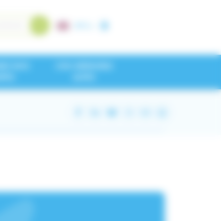
A+
/
A-
NEZ NOS
CHU GRENOBLE
IPES
ALPES