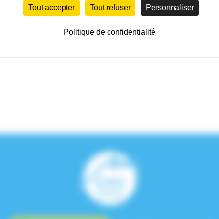
Tout accepter
Tout refuser
Personnaliser
ques
Politique de confidentialité
ih.gov/?term=viglino+d&sort=date