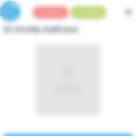
Panneau de gestion des cookies
Urgences
Standard
Dr Emilie Salfranc