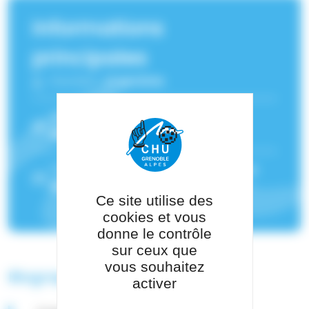
Informations
principales
Fonction :
Urgentiste
Service(s) de rattachement :
SAMU-
SMUR
,
Urgences adultes Nord
Pôle de rattachement :
Pôle Urgences
Médecine Aigüe
Ce site utilise des
cookies et vous
donne le contrôle
sur ceux que
vous souhaitez
Biographie
activer