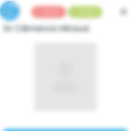
Panneau de gestion des cookies
Urgences
Standard
Dr Clémence Héraud