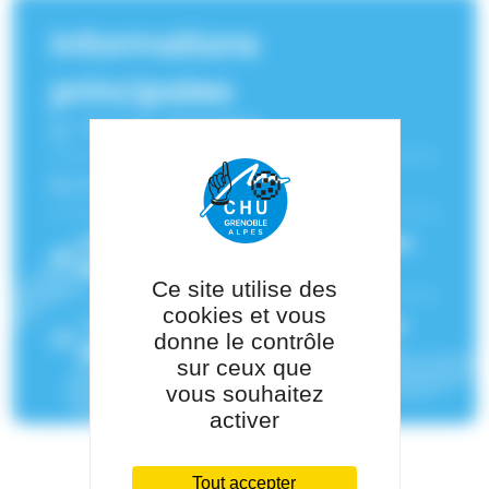
Informations
principales
Fonction :
Urgentiste
Numéro RPPS :
10100855948
Service(s) de rattachement :
Urgences
adultes Nord
,
SAMU-SMUR
Ce site utilise des
cookies et vous
Pôle de rattachement :
Pôle Urgences
donne le contrôle
Médecine Aigüe
sur ceux que
vous souhaitez
activer
Tout accepter