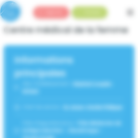
Panneau de gestion des cookies
Urgences
Standard
Centre médical de la femme
Informations
principales
Site / Etablissement :
Hôpital Couple-
Enfant
Chef de service :
Dr Anne-Cécile Philippe
Pôle d'appartenance :
Pôle Médecine de
la Reproduction - Obstétrique -
Gynécologie