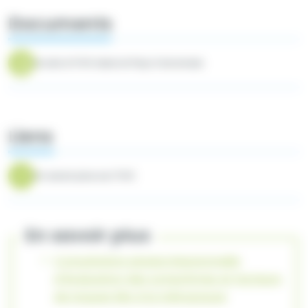
Documents
Accès à l'IVG dans le Pays Voironnais
Liens
En savoir plus sur l'IVG
En savoir plus
Consultation pluriprofessionnelle
d'évaluation des symptômes et facteurs
de risques liés à la ménopause