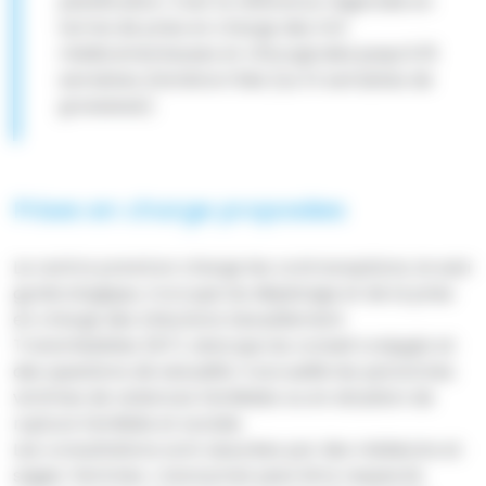
planification. Il est la référence régionale en
terme de prise en charge des IVG
médicamenteuses et chirurgicales jusqu’à 16
semaines d'aménorrhée (ou 14 semaines de
grossesse).
Prises en charge proposées
Le centre prend en charge les contraceptions, le suivi
gynécologique, s’occupe du dépistage et de la prise
en charge des Infections Sexuellement
Transmissibles (IST), ainsi que du conseil conjugal, et
des questions de sexualité. Il accueille les personnes
victimes de violences familiales ou en situation de
rupture familiale et sociale.
Les consultations sont assurées par des médecins et
sages-femmes. L’anonymat peut être respecté.