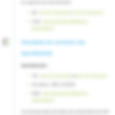
ou auprès du secrétariat :
tél :
04.76.76.54.09
/
04.76.76.54.10
mail :
secretariatCMF@chu-
grenoble.fr
Horaires et contact du
secrétariat
Secrétariat :
Tél :
04 76 76 54 09
ou
04 76 76 54 10
Horaires : 08h à 15h50
Mail :
SecretariatCMF@chu-
grenoble.fr
Un bureau des entrées est situé dans le hall