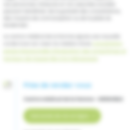
Les personnes mineures et non assurées sociales
peuvent bénéficier de la gratuité des consultations,
des moyens de contraception ou de la pilule du
lendemain.
Le centre médical de la femme ajoute une nouvelle
corde à son arc avec la création d'une
consultation
pluriprofessionnelle d'évaluation des symptômes et
facteurs de risques liés à la ménopause
.
Prise de rendez-vous
Centre médical de la femme - GRENOBLE
Demande de rdv en ligne