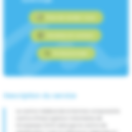
Prise de rendez-vous
Horaires et contact
Professionnels
Description du service
Le centre médical de la femme comprend le
centre d’Interruptions Volontaires de
Grossesses (IVG) ainsi que le centre de