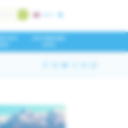
A+
/
A-
NEZ NOS
CHU GRENOBLE
IPES
ALPES