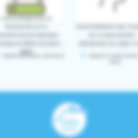
Centre Diagnostic et
Recherche sur la
Centre Référent des Tro
ranulomatose Septique
du Comportement
nique et déficit en Rac2 -
Alimentaire Arc Alpin T
LBMR
Hôpital Michallon, Site Nord
Hôpital Couple-Enfant,
Nord