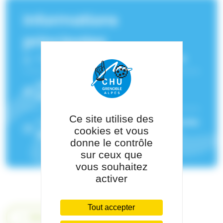
Informations
principales
Fonction :
Diététicienne nutritionniste
Service(s) de rattachement :
Unité
Transversale de Nutrition (UTN)
Ce site utilise des
Pôle de rattachement :
Pôle de Médecine
cookies et vous
des Spécialités
donne le contrôle
sur ceux que
vous souhaitez
activer
Tout accepter
Retour