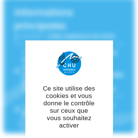
Informations
principales
Fonction :
Cadre supérieure de santé
Service(s) de rattachement :
Médecine
Intensive-Réanimation
,
Urgences
adultes et traumatologiques
pédiatriques - Voiron
,
Urgences adultes
Nord
,
Unité d’hospitalisation
Ce site utilise des
Polyvalente Post-Urgences (UPUMA)
cookies et vous
donne le contrôle
Pôle de rattachement :
Pôle Urgences
sur ceux que
Médecine Aigüe
vous souhaitez
activer