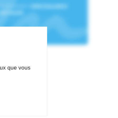
 rattachement :
Unité d'accueil et
 les Sourds
ceux que vous