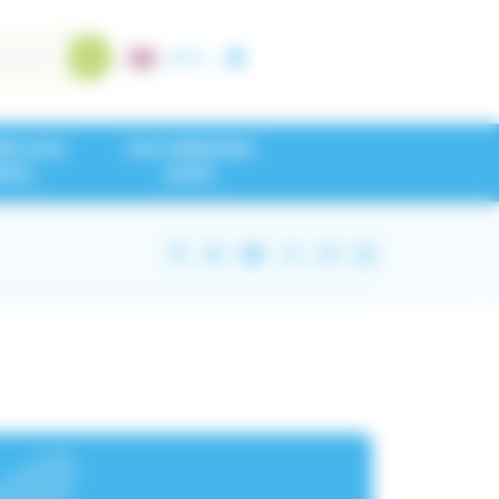
A+
/
A-
NEZ NOS
CHU GRENOBLE
IPES
ALPES