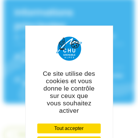
Informations
principales
Fonction :
Diététicienne nutritionniste
Service(s) de rattachement :
Unité
Transversale de Nutrition (UTN)
Ce site utilise des
Pôle de rattachement :
Pôle de Médecine
cookies et vous
des Spécialités
donne le contrôle
sur ceux que
vous souhaitez
activer
Tout accepter
Retour