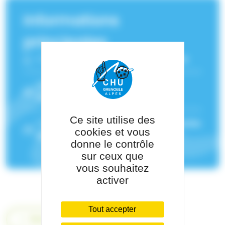
Informations
principales
Fonction :
Diététicienne nutritionniste
Service(s) de rattachement :
Unité
Transversale de Nutrition (UTN)
Ce site utilise des
Pôle de rattachement :
Pôle de Médecine
cookies et vous
des Spécialités
donne le contrôle
sur ceux que
vous souhaitez
activer
Tout accepter
Retour