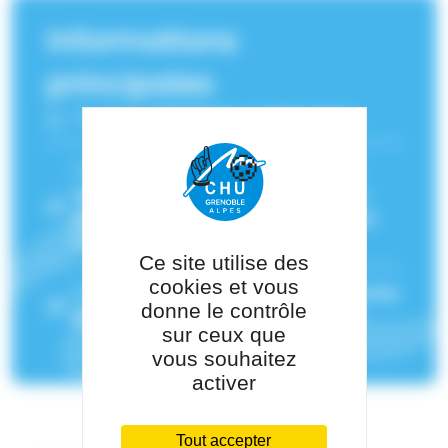
Informations
principales
Fonction :
Diététicien nutritionniste
Service(s) de rattachement :
Centre
spécialisé de l'obésité Grenoble Arc
Alpin
,
Unité Transversale de Nutrition
(UTN)
Ce site utilise des
cookies et vous
Pôle de rattachement :
Pôle de Médecine
donne le contrôle
des Spécialités
sur ceux que
vous souhaitez
activer
Tout accepter