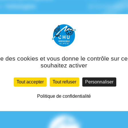
n :
Pathologiste
Numéro RPPS 
(s) de rattachement :
Anatomie et
Pôle de ratta
gie pathologiques
Pathologie
ise des cookies et vous donne le contrôle sur 
souhaitez activer
Tout accepter
Tout refuser
Personnaliser
Politique de confidentialité