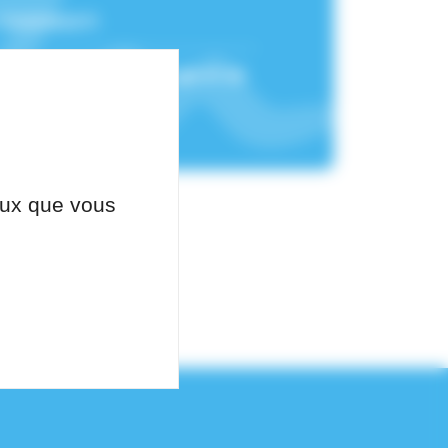
:
10100162071
chement :
Pôle de Biologie et de
ceux que vous