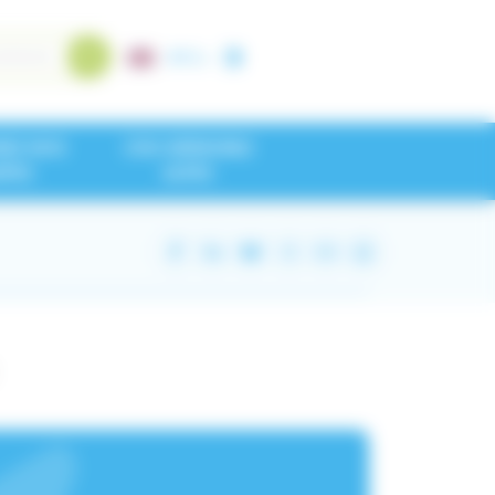
A+
/
A-
NEZ NOS
CHU GRENOBLE
IPES
ALPES