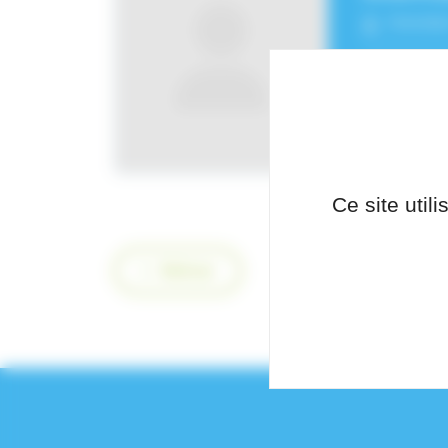
Fonctio
Service
cytolo
Ce site util
Retour