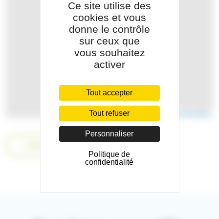
Ce site utilise des
cookies et vous
donne le contrôle
sur ceux que
vous souhaitez
activer
Tout accepter
Tout refuser
Leaflet
|
©
Contributeurs de OpenStreetMap
Personnaliser
Retour
Politique de
confidentialité