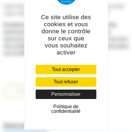
Salle Mimosa, internat de médecine – CHU Grenoble
Alpes (26 avenue des maquis du grésivaudan)
Ce site utilise des
cookies et vous
Etudiant en médecine ? Venez rencontrer des
donne le contrôle
internes en psychiatrie, des psychiatres en
sur ceux que
exercice, des infirmiers, des pairs-aidant, etc lors
vous souhaitez
de conférence et speed dating pour en savoir plus
activer
sur la filière psychiatrie.
Tout accepter
Tout refuser
Retour
Personnaliser
Politique de
confidentialité
Documents