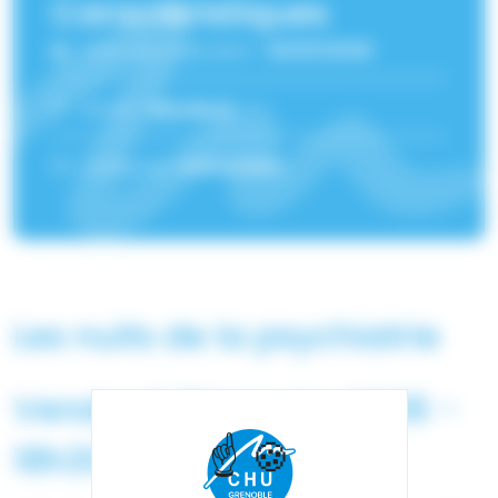
Caractéristiques
Date de publication :
30/01/2026
Lieu(x) :
Site Nord
Catégorie :
Evénement
Les nuits de la psychiatrie
Vendredi 30 janvier 2026 -
18h30-00h00