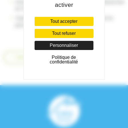
rencontrer des équipes, des patients ressources
activer
et l'UTEP 38
Tester vos connaissances en découvrant le
Tout accepter
parcours de posters
Tout refuser
Personnaliser
Retour
Politique de
confidentialité