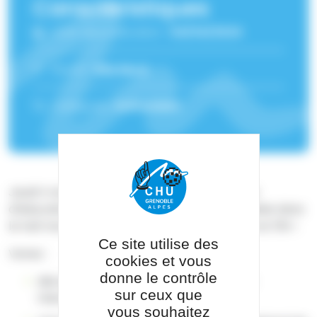
Caractéristiques
Date de publication :
04/04/2024
Lieu(x) :
Site Nord
Catégorie :
Evénement
Jeudi 4 avril, participez à la première journée
d'éducation thérapeutique du patient organisée dans
le hall Vercors à l'hôpital Michallon entre 10h et 15h !
Ce site utilise des
Venez :
cookies et vous
donne le contrôle
découvrir les programmes d'éducation
sur ceux que
thérapeutique du CHUGA
vous souhaitez