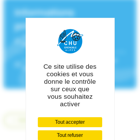
Informations
principales
Service(s) de rattachement :
Pneumologie-Physiologie
Pôle de rattachement :
Pôle Thorax et
Ce site utilise des
Vaisseaux
cookies et vous
donne le contrôle
sur ceux que
vous souhaitez
activer
Retour
Tout accepter
Tout refuser