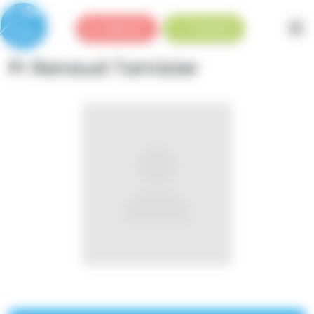
Panneau de gestion des cookies
Urgences
Standard
Pr Renaud Tamisier