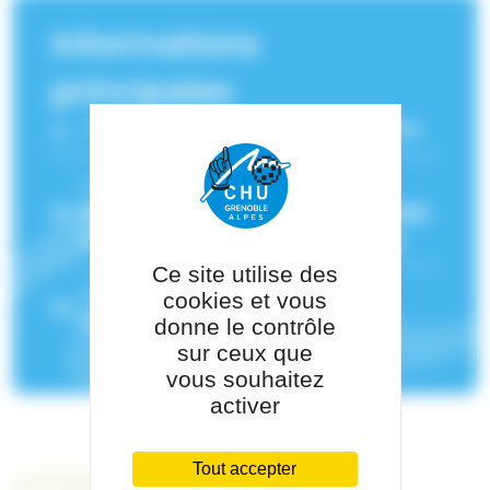
Informations
principales
Fonction :
Aptitudes cardiovasculaires
Service(s) de rattachement :
Centre
Régional de Pathologie Professionnelle
et EnvironnementaEle (CRPPE) AuRA
Ce site utilise des
Pôle de rattachement :
Pôle Santé
cookies et vous
Publique
donne le contrôle
sur ceux que
vous souhaitez
activer
Tout accepter