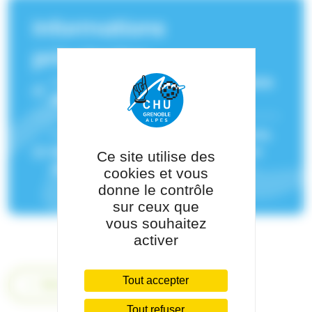
Informations
principales
Service(s) de rattachement :
Psychiatrie
de l'adulte
Pôle de rattachement :
Pôle Psychiatrie,
Rééducation, Neurologie Et Médecine
Ce site utilise des
Légale
cookies et vous
donne le contrôle
sur ceux que
vous souhaitez
activer
Tout accepter
Retour
Tout refuser