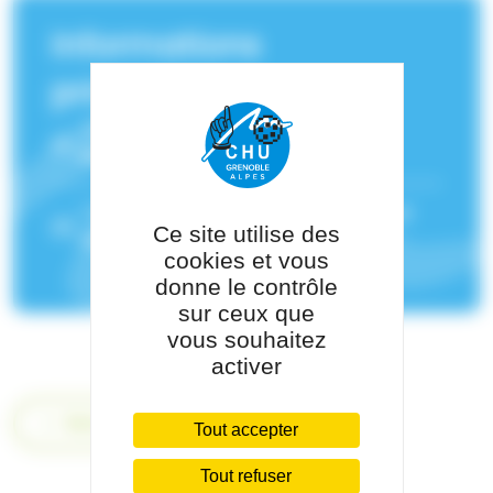
Informations
principales
Service(s) de rattachement :
Pneumologie-Physiologie
Pôle de rattachement :
Pôle Thorax et
Ce site utilise des
Vaisseaux
cookies et vous
donne le contrôle
sur ceux que
vous souhaitez
activer
Retour
Tout accepter
Tout refuser