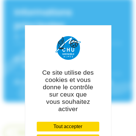
Informations
principales
Fonction :
Neuroradiologue
Service(s) de rattachement :
Neuroradiologie
,
Imagerie par
résonance magnétique (IRM)
Ce site utilise des
cookies et vous
Pôle de rattachement :
Pôle Imagerie
donne le contrôle
sur ceux que
vous souhaitez
activer
Tout accepter
Retour