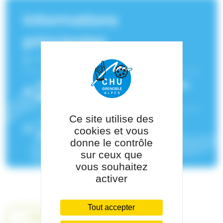
Informations
principales
Fonction :
Infirmier
Service(s) de rattachement :
Médecine
gériatrique - Voiron
Ce site utilise des
Pôle de rattachement :
Pôle Médico-
cookies et vous
Chirurgical Voiron
donne le contrôle
sur ceux que
vous souhaitez
activer
Tout accepter
Retour