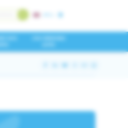
A+
/
A-
NEZ NOS
CHU GRENOBLE
IPES
ALPES