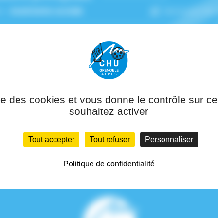
n :
Assistante sociale
Service(s) de
 rattachement :
Pôle Psychiatrie,
ation, Neurologie Et Médecine Légale
ise des cookies et vous donne le contrôle sur 
souhaitez activer
Tout accepter
Tout refuser
Personnaliser
Politique de confidentialité