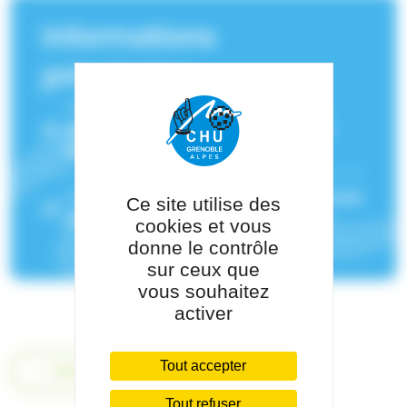
Informations
principales
Service(s) de rattachement :
Centre
spécialisé de l'obésité Grenoble Arc
Alpin
Pôle de rattachement :
Pôle de Médecine
Ce site utilise des
des Spécialités
cookies et vous
donne le contrôle
sur ceux que
vous souhaitez
activer
Tout accepter
Retour
Tout refuser