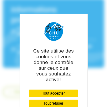
Informations
principales
Service(s) de rattachement :
Hématologie biologique
Pôle de rattachement :
Pôle de Biologie
Ce site utilise des
et de Pathologie
cookies et vous
donne le contrôle
sur ceux que
vous souhaitez
activer
Retour
Tout accepter
Tout refuser