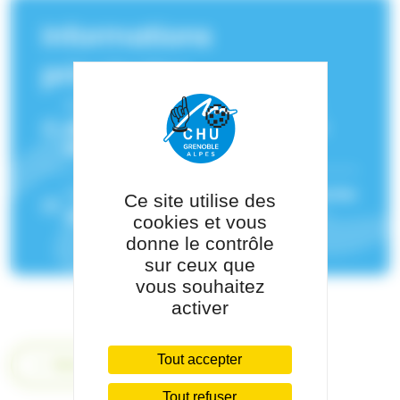
Informations
principales
Service(s) de rattachement :
Centre
spécialisé de l'obésité Grenoble Arc
Alpin
Pôle de rattachement :
Pôle de Médecine
Ce site utilise des
des Spécialités
cookies et vous
donne le contrôle
sur ceux que
vous souhaitez
activer
Tout accepter
Retour
Tout refuser