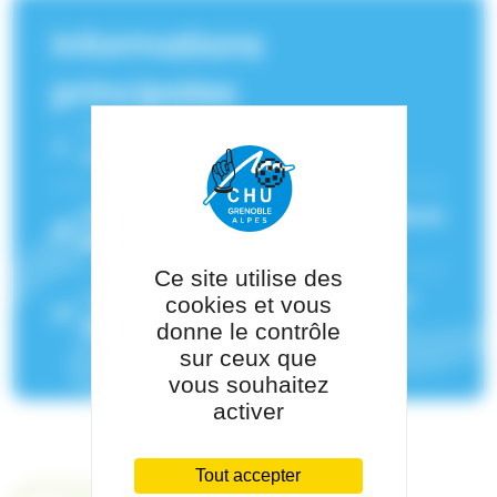
Informations
principales
Fonction :
Infirmière responsable
matériel
Service(s) de rattachement :
Médecine et
réanimation néonatale - Grenoble
Ce site utilise des
Pôle de rattachement :
Pôle Pédiatrie-
cookies et vous
Génétique
donne le contrôle
sur ceux que
vous souhaitez
activer
Tout accepter