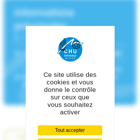
Informations
principales
Fonction :
Neuropsychologue
Service(s) de rattachement :
Neurologie
Pôle de rattachement :
Pôle Psychiatrie,
Ce site utilise des
Rééducation, Neurologie Et Médecine
cookies et vous
Légale
donne le contrôle
sur ceux que
vous souhaitez
activer
Tout accepter
Retour