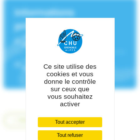
Informations
principales
Service(s) de rattachement :
Addictologie
Pôle de rattachement :
Pôle Santé
Ce site utilise des
Publique
cookies et vous
donne le contrôle
sur ceux que
vous souhaitez
activer
Retour
Tout accepter
Tout refuser