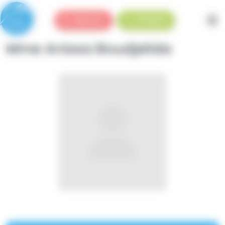
Panneau de gestion des cookies
Urgences
Standard
Mme Anissa Boudjelida