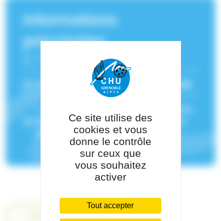
Informations
principales
Fonction :
Neuropsychologue
Service(s) de rattachement :
Neurologie
Pôle de rattachement :
Pôle Psychiatrie,
Ce site utilise des
Rééducation, Neurologie Et Médecine
cookies et vous
Légale
donne le contrôle
sur ceux que
vous souhaitez
activer
Tout accepter
Retour