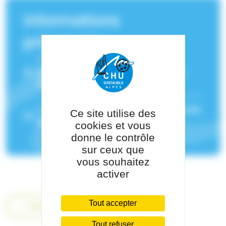
Informations
principales
Service(s) de rattachement :
Centre
spécialisé de l'obésité Grenoble Arc
Alpin
Pôle de rattachement :
Pôle de Médecine
Ce site utilise des
des Spécialités
cookies et vous
donne le contrôle
sur ceux que
vous souhaitez
activer
Tout accepter
Retour
Tout refuser