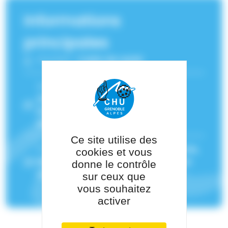
Informations
principales
Fonction :
Cadre de santé
Service(s) de rattachement :
Unité
d’accueil pédiatrique Enfance en
Danger UAPED
,
Médecine légale et
médecine sociale
Ce site utilise des
Pôle de rattachement :
Pôle Psychiatrie,
cookies et vous
Rééducation, Neurologie Et Médecine
donne le contrôle
Légale
sur ceux que
vous souhaitez
activer