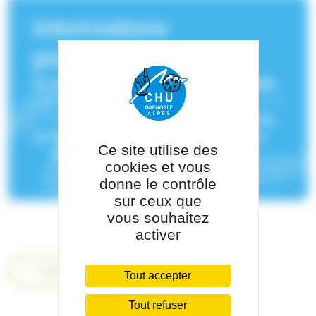
Informations
principales
Service(s) de rattachement :
Neurologie
Pôle de rattachement :
Pôle Psychiatrie,
Rééducation, Neurologie Et Médecine
Ce site utilise des
Légale
cookies et vous
donne le contrôle
sur ceux que
vous souhaitez
activer
Retour
Tout accepter
Tout refuser