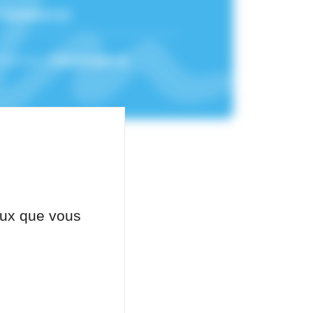
:
10101554722
chement :
Pôle Imagerie
ceux que vous