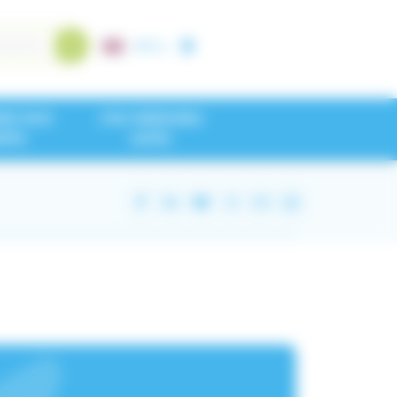
A+
/
A-
NEZ NOS
CHU GRENOBLE
IPES
ALPES