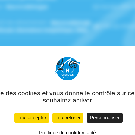
n :
Neuroradiologue
Numéro RPPS 
(s) de rattachement :
Neuroradiologie
,
Pôle de ratta
ie par résonance magnétique (IRM)
ise des cookies et vous donne le contrôle sur 
ellier, 2019)
souhaitez activer
thérapeutique (Paris-Sorbonne, 2021)
euroradiologie
Tout accepter
Tout refuser
Personnaliser
Politique de confidentialité