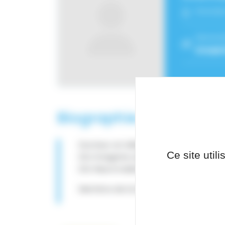
Fonctio
Service
Imager
Biographie
Docteur en Médecine
Ce site util
DIU Imagerie ostéo-articulaire (Montp
DIU Neuroradiologie diagnostique et 
Membre de la Société Française de N