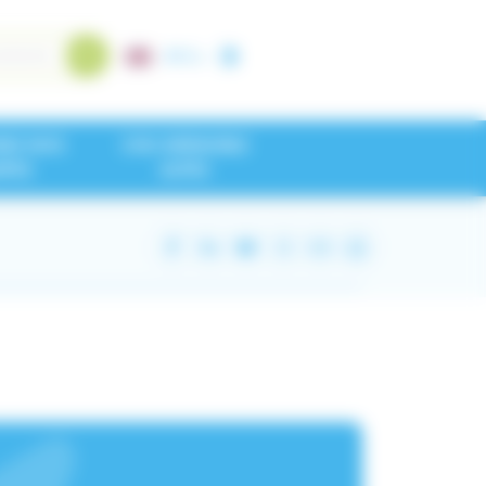
A+
/
A-
NEZ NOS
CHU GRENOBLE
IPES
ALPES