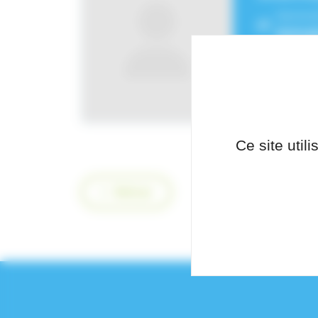
Service
biolog
Ce site util
Retour