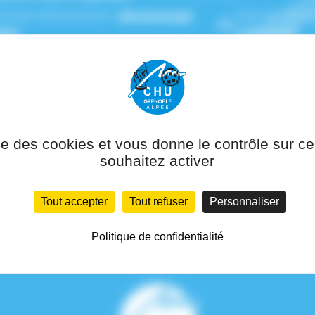
(s) de rattachement :
Hématologie
Pôle de ratta
ique
Pathologie
ise des cookies et vous donne le contrôle sur 
souhaitez activer
Tout accepter
Tout refuser
Personnaliser
Politique de confidentialité