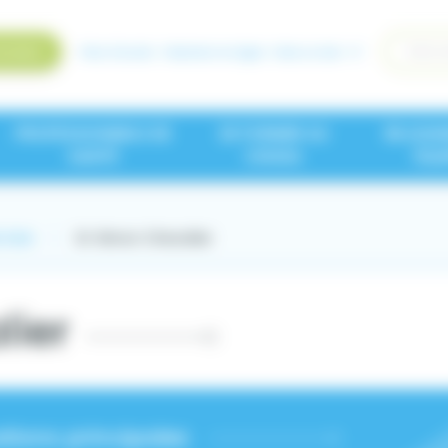
Accès rapides
andard
Plan d'accès
Paiement en ligne
Faire un don
incipale
PROFESSIONNELS DE
SE FORMER AU
REJOIG
SANTÉ
CHUGA
ÉQU
 Soin
Dr Simon Chevalier
lier
tions principales