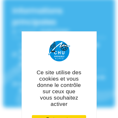
Informations
principales
Fonction :
Gynécologue
Service(s) de rattachement :
Chirurgie
digestive et générale - Voiron
,
Maternité - Obstétrique - Voiron
,
Gynécologie - Voiron
Ce site utilise des
Pôle de rattachement :
Pôle Médecine de
cookies et vous
la Reproduction - Obstétrique -
donne le contrôle
Gynécologie
sur ceux que
vous souhaitez
activer