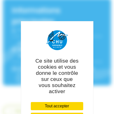
Informations
principales
Fonction :
Neuroradiologue
Service(s) de rattachement :
Neuroradiologie
,
Imagerie par
résonance magnétique (IRM)
Ce site utilise des
cookies et vous
Pôle de rattachement :
Pôle Imagerie
donne le contrôle
sur ceux que
vous souhaitez
activer
Tout accepter
Retour