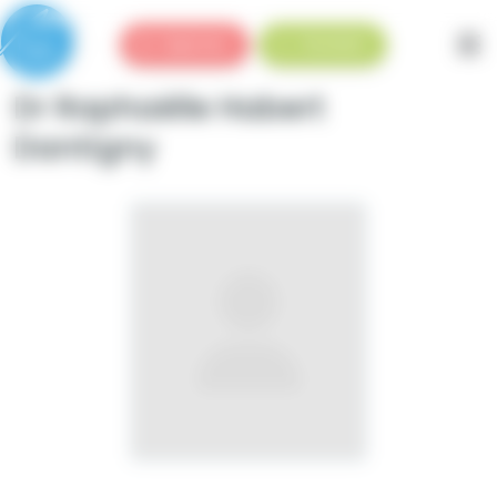
Panneau de gestion des cookies
Urgences
Standard
Dr Raphaëlle Habert
Dantigny