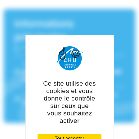
Informations
principales
Fonction :
Oncologue médical
Service(s) de rattachement :
Soins
palliatifs - soins de support
,
Oncologie
médicale
Ce site utilise des
cookies et vous
Pôle de rattachement :
Pôle Cancer et
donne le contrôle
Maladie du sang
sur ceux que
vous souhaitez
activer
Tout accepter