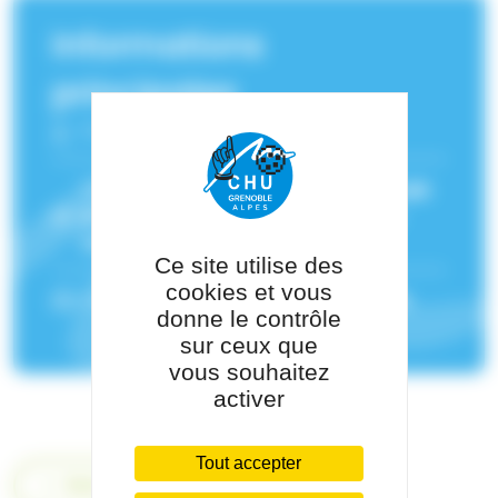
Informations
principales
Fonction :
Radiologie digestive
Service(s) de rattachement :
Radiologie
et imagerie médicale
,
Imagerie par
résonance magnétique (IRM)
Ce site utilise des
cookies et vous
Pôle de rattachement :
Pôle Imagerie
donne le contrôle
sur ceux que
vous souhaitez
activer
Tout accepter
Retour