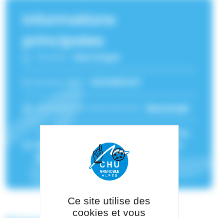
Informations
principales
Fonction :
Neurologue
Numéro RPPS :
10100953347
Service(s) de rattachement :
Neurologie
Pôle de rattachement :
Pôle Psychiatrie,
Rééducation, Neurologie Et Médecine
Légale
Ce site utilise des
cookies et vous